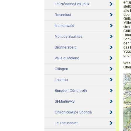
ents
Le Prédame/Les Joux
stel
alle
über
Rosenlaui
Gött
Mitt
Itramenwald
sich
Gött
Udar
Mont de Baulmes
Schi
den 
Brunnersberg
das 
Yggd
und 
Valle di Moleno
Was 
Ober
Oltingen
Locarno
Burgdorf-Dürrenroth
St-Martin/VS
Chironico/Alpe Sponda
Le Theusseret