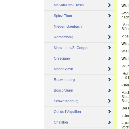
Mt-Soleil/Mt-Crosin
Wie 
-Von
Spiez-Thun
nach
-Von
Niederrickenbach
Stün
P be
Romontberg
Wie 
Marchairuz/St-Cergue
Wie 
Cresciano
Wie 
-Müm
Mont d'Amin
-Hof
m.ü.
Ruswilerberg
-Bre
Bosco/Gurin
Mach
Sie 
Sie 
Schwarzenburg
Der 
Col de l`Aiguillon
«Um 
Châtillon
«Bei
Vors