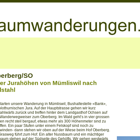
erberg/SO
er Jurahöhen von Mümliswil nach
lstahl
starten unsere Wanderung in Mümliswil, Bushaltestelle «Bank»,
olothurnischen Jura. Auf der Hauptstrasse gehen wir kurz
tahlwärts zurück und treffen hinter dem Landgasthof Ochsen auf
Wanderwegweiser zum Oberberg. Im Wald geht’s in vier grossen
en recht steil bergauf, etwas mehr als 300 Höhenmeter sind zu
ffen. Ein paar Stufen unter einem Felskopf sind noch zu
winden- dann stehen wir oben auf der Wiese beim Hof Oberberg.
Grasweg führt zum Hof. Ein alter Nussbaum und ein mächtiger
baum stehen auf der Südseite des Gehöfts. Wir gehen westwärts