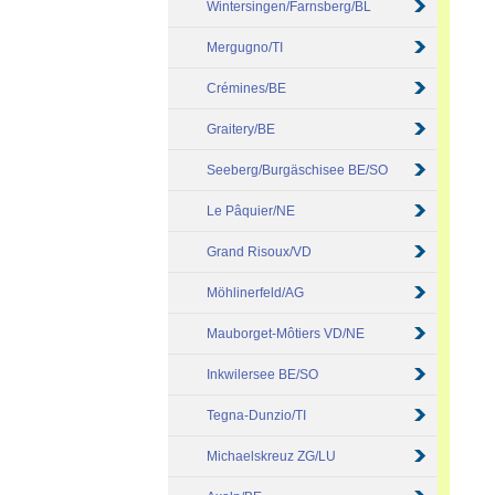
Wintersingen/Farnsberg/BL
Mergugno/TI
Crémines/BE
Graitery/BE
Seeberg/Burgäschisee BE/SO
Le Pâquier/NE
Grand Risoux/VD
Möhlinerfeld/AG
Mauborget-Môtiers VD/NE
Inkwilersee BE/SO
Tegna-Dunzio/TI
Michaelskreuz ZG/LU