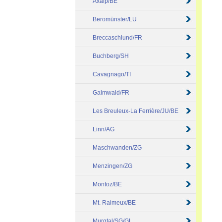
Axalp/BE
Beromünster/LU
Breccaschlund/FR
Buchberg/SH
Cavagnago/TI
Galmwald/FR
Les Breuleux-La Ferrière/JU/BE
Linn/AG
Maschwanden/ZG
Menzingen/ZG
Montoz/BE
Mt. Raimeux/BE
Murgtal/SG/GL