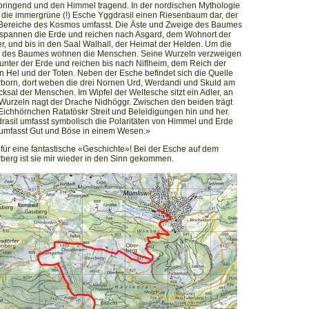
pringend und den Himmel tragend. In der nordischen Mythologie
lt die immergrüne (!) Esche Yggdrasil einen Riesenbaum dar, der
 Bereiche des Kosmos umfasst. Die Äste und Zweige des Baumes
spannen die Erde und reichen nach Asgard, dem Wohnort der
er, und bis in den Saal Walhall, der Heimat der Helden. Um die
e des Baumes wohnen die Menschen. Seine Wurzeln verzweigen
 unter der Erde und reichen bis nach Niflheim, dem Reich der
in Hel und der Toten. Neben der Esche befindet sich die Quelle
born, dort weben die drei Nornen Urd, Werdandi und Skuld am
cksal der Menschen. Im Wipfel der Weltesche sitzt ein Adler, an
Wurzeln nagt der Drache Nidhöggr. Zwischen den beiden trägt
Eichhörnchen Ratatöskr Streit und Beleidigungen hin und her.
rasil umfasst symbolisch die Polaritäten von Himmel und Erde
umfasst Gut und Böse in einem Wesen.»
für eine fantastische «Geschichte»! Bei der Esche auf dem
berg ist sie mir wieder in den Sinn gekommen.