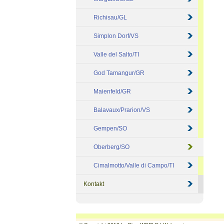
Richisau/GL
Simplon Dorf/VS
Valle del Salto/TI
God Tamangur/GR
Maienfeld/GR
Balavaux/Prarion/VS
Gempen/SO
Oberberg/SO
Cimalmotto/Valle di Campo/TI
Kontakt