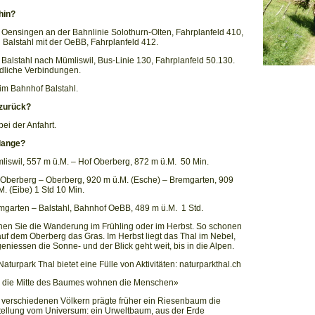
hin?
 Oensingen an der Bahnlinie Solothurn-Olten, Fahrplanfeld 410,
 Balstahl mit der OeBB, Fahrplanfeld 412.
 Balstahl nach Mümliswil, Bus-Linie 130, Fahrplanfeld 50.130.
dliche Verbindungen.
im Bahnhof Balstahl.
zurück?
bei der Anfahrt.
lange?
liswil, 557 m ü.M. – Hof Oberberg, 872 m ü.M. 50 Min.
 Oberberg – Oberberg, 920 m ü.M. (Esche) – Bremgarten, 909
M. (Eibe) 1 Std 10 Min.
mgarten – Balstahl, Bahnhof OeBB, 489 m ü.M. 1 Std.
en Sie die Wanderung im Frühling oder im Herbst. So schonen
auf dem Oberberg das Gras. Im Herbst liegt das Thal im Nebel,
geniessen die Sonne- und der Blick geht weit, bis in die Alpen.
Naturpark Thal bietet eine Fülle von Aktivitäten: naturparkthal.ch
die Mitte des Baumes wohnen die Menschen»
 verschiedenen Völkern prägte früher ein Riesenbaum die
tellung vom Universum: ein Urweltbaum, aus der Erde