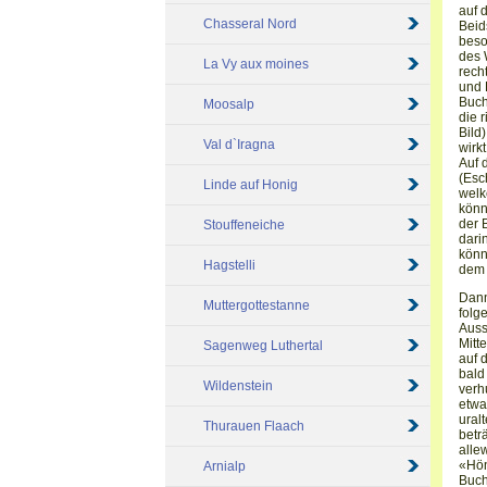
auf 
Chasseral Nord
Beid
beso
des 
La Vy aux moines
rech
und 
Buch
Moosalp
die 
Bild
Val d`Iragna
wirk
Auf 
(Esc
Linde auf Honig
welk
könn
der 
Stouffeneiche
dari
könn
Hagstelli
dem 
Dann
Muttergottestanne
folg
Auss
Mitt
Sagenweg Luthertal
auf 
bald
Wildenstein
verh
etwa
ural
Thurauen Flaach
betr
alle
«Hön
Arnialp
Buch