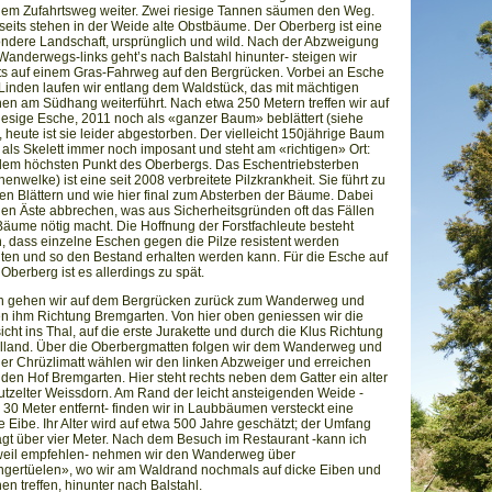
dem Zufahrtsweg weiter. Zwei riesige Tannen säumen den Weg.
seits stehen in der Weide alte Obstbäume. Der Oberberg ist eine
ndere Landschaft, ursprünglich und wild. Nach der Abzweigung
Wanderwegs-links geht’s nach Balstahl hinunter- steigen wir
ts auf einem Gras-Fahrweg auf den Bergrücken. Vorbei an Esche
Linden laufen wir entlang dem Waldstück, das mit mächtigen
en am Südhang weiterführt. Nach etwa 250 Metern treffen wir auf
riesige Esche, 2011 noch als «ganzer Baum» beblättert (siehe
), heute ist sie leider abgestorben. Der vielleicht 150jährige Baum
t als Skelett immer noch imposant und steht am «richtigen» Ort:
dem höchsten Punkt des Oberbergs. Das Eschentriebsterben
henwelke) ist eine seit 2008 verbreitete Pilzkrankheit. Sie führt zu
en Blättern und wie hier final zum Absterben der Bäume. Dabei
en Äste abbrechen, was aus Sicherheitsgründen oft das Fällen
Bäume nötig macht. Die Hoffnung der Forstfachleute besteht
n, dass einzelne Eschen gegen die Pilze resistent werden
ten und so den Bestand erhalten werden kann. Für die Esche auf
Oberberg ist es allerdings zu spät.
 gehen wir auf dem Bergrücken zurück zum Wanderweg und
en ihm Richtung Bremgarten. Von hier oben geniessen wir die
icht ins Thal, auf die erste Jurakette und durch die Klus Richtung
elland. Über die Oberbergmatten folgen wir dem Wanderweg und
der Chrüzlimatt wählen wir den linken Abzweiger und erreichen
 den Hof Bremgarten. Hier steht rechts neben dem Gatter ein alter
utzelter Weissdorn. Am Rand der leicht ansteigenden Weide -
 30 Meter entfernt- finden wir in Laubbäumen versteckt eine
te Eibe. Ihr Alter wird auf etwa 500 Jahre geschätzt; der Umfang
ägt über vier Meter. Nach dem Besuch im Restaurant -kann ich
weil empfehlen- nehmen wir den Wanderweg über
gertüelen», wo wir am Waldrand nochmals auf dicke Eiben und
en treffen, hinunter nach Balstahl.