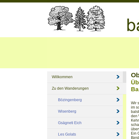
Ob
Willkommen
Üb
Ba
Zu den Wanderungen
Bözingenberg
Wir 
im s
Wisenberg
bals
den 
Kehr
Gsägneti Eich
scha
über
Ein 
Les Golats
Birn