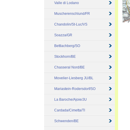
Valle di Lodano
Muscherenschlund/FR
Chandolin/St-Luc/VS
Soazza/GR
Bettlachberg/SO
Stockhorn/BE
Chasseral Nord/BE
Movelier-Liesberg JU/BL
Mariastein-Rodersdorf/SO
La Baroche/Ajoie/JU
Cardada/Cimetta/TI
Schwenden/BE