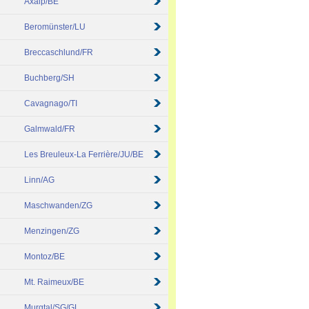
Axalp/BE
Beromünster/LU
Breccaschlund/FR
Buchberg/SH
Cavagnago/TI
Galmwald/FR
Les Breuleux-La Ferrière/JU/BE
Linn/AG
Maschwanden/ZG
Menzingen/ZG
Montoz/BE
Mt. Raimeux/BE
Murgtal/SG/GL