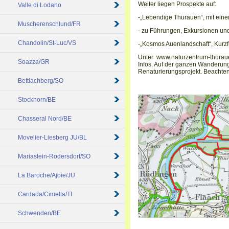
Weiter liegen Prospekte auf:
Valle di Lodano
-„Lebendige Thurauen“, mit ein
Muscherenschlund/FR
- zu Führungen, Exkursionen un
Chandolin/St-Luc/VS
-„Kosmos Auenlandschaft“, Kurzfüh
Unter www.naturzentrum-thuraue
Soazza/GR
Infos. Auf der ganzen Wanderung
Renaturierungsprojekt. Beachten
Bettlachberg/SO
Stockhorn/BE
Chasseral Nord/BE
Movelier-Liesberg JU/BL
Mariastein-Rodersdorf/SO
La Baroche/Ajoie/JU
Cardada/Cimetta/TI
Schwenden/BE