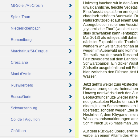
Holzsteg tauchen wir in den Aue
Mt-Soleil/Mt-Crosin
urwaldähnliche, feuchte Vegetati
Eine Aussichtsplattform ermöglic
chaotisch-schönen Auenwald. Der
Spiez-Thun
Naturschutzgebiet auf einem Da
Auengebiet ein zu einem Aussich
Niederrickenbach
„dynamische Thur“ (was heissen 
stark schwanken kann) entpuppt 
Mai 2013) als ruhiges, still dah
Romontberg
nächster Fixpunkt ist die Thurbrü
wandern wir weiter, zuerst nah 
wegen im Auenwald und kommen 
Marchairuz/St-Cergue
Thurspitz, wo der rasch fliessen
Fast zuvorderst auf dem Landspi
Cresciano
Schwarzpappel. Ein dicker Wulst 
Südseite ausgehöhlt und mit Erde 
hier, zwischen den Flüssen, fast 
Mont d'Amin
Wasser.
Jetzt geht’s weiter zum Absteche
Ruswilerberg
Renaturierung eines rheinnahen
Umweg nordwärts durch den Au
Bosco/Gurin
Beobachtungshütte wieder näher
neu gestalteten Flachufer nach E
einem, in den Sommermonaten in
Schwarzenburg
übersetzt, sondern wegen „der s
Hochrhein“, dem Rhygarte. Inter
Wasserstandsmarkierungen am 
Col de l`Aiguillon
Schiff: Nach 1876 mass man 1999
Châtillon
Auf dem Rückweg überqueren wir
vorbei an einem Altarm des Rhein