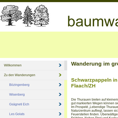
Wanderung im grö
Willkommen
Zu den Wanderungen
Schwarzpappeln in
Bözingenberg
Flaach/ZH
Wisenberg
Die Thurauen bieten auf kleine
gut markierten Wegen können si
Gsägneti Eich
Im Prospekt „Lebendige Thurau
Naturzentrum aufliegt, lassen s
Les Golats
Feuerstellen finden. Überwältig