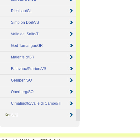
Richisau/GL
Simplon Dorf/VS
Valle del Salto/TI
God Tamangur/GR
Maienfeld/GR
Balavaux/Prarion/VS
Gempen/SO
Oberberg/SO
Cimalmotto/Valle di Campo/TI
Kontakt