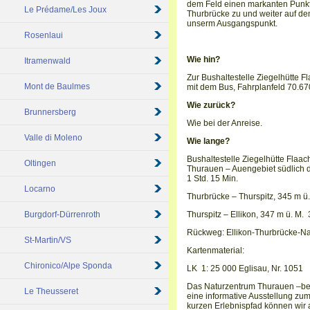
dem Feld einen markanten Punkt 
Le Prédame/Les Joux
Thurbrücke zu und weiter auf d
unserm Ausgangspunkt.
Rosenlaui
Wie hin?
Itramenwald
Zur Bushaltestelle Ziegelhütte F
Mont de Baulmes
mit dem Bus, Fahrplanfeld 70.67
Wie zurück?
Brunnersberg
Wie bei der Anreise.
Valle di Moleno
Wie lange?
Bushaltestelle Ziegelhütte Flaa
Oltingen
Thurauen – Auengebiet südlich 
1 Std. 15 Min.
Locarno
Thurbrücke – Thurspitz, 345 m ü
Burgdorf-Dürrenroth
Thurspitz – Ellikon, 347 m ü. M. 
Rückweg: Ellikon-Thurbrücke-N
St-Martin/VS
Kartenmaterial:
Chironico/Alpe Sponda
LK 1: 25 000 Eglisau, Nr. 1051
Das Naturzentrum Thurauen –bea
Le Theusseret
eine informative Ausstellung zu
kurzen Erlebnispfad können wir