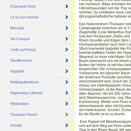
Frühling. Neben Pirol und Kucku
hier heimisch. Biber errichten i
Chasseral Nord
Uferverbauungen soll die Thur 
nehmen. So entstehen neue Leb
störungsempfindliche Gebiete si
La Vy aux moines
Das Naturzentrum Thurauen neb
Moosalp
Campingplatz erreichen wir in 5 
Ziegelhütte (Linie Winterthur-R
und dem Restaurant „Rübis und 
Val d`Iragna
Rhein hinunter und folgen dem Uf
Hochwasserdamm nach dem Camp
Stück Auenwald begleitet den Flus
Linde auf Honig
bewirtschafteten Felder der Fl
Wegrand zu einer mächtigen Sc
Stouffeneiche
Baum überrascht uns mit einem 
Boden der Höhle ist mit Heu bede
eingerichtet. Die Schwarzpappel 
Hagstelli
Schwarzerle ein typischer Baum
der direkt ans Flussufer anschli
überschwemmt wird. Durch die Z
Muttergottestanne
Anbau von Hybridpappeln, Kreu
Schwarzpappel, ist der Baum de
Sagenweg Luthertal
alten Bäumen, die bis 300 Jahre
sind Stammauswüchse, sog. Mase
Erscheinung. Weiter vom Fluss e
Wildenstein
überschwemmt, aber mit Grundwa
als Hartholzauen. Eschen, Eich
für die Buche ist es zu feucht.
Thurauen Flaach
Eine Pappel mit Biberfrassspuren
Arnialp
und auf dem Weg am Fluss unte
Thur in den Rhein fliesst. Wir 