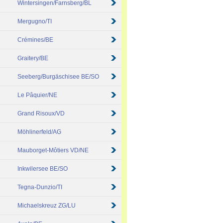
Wintersingen/Farnsberg/BL
Mergugno/TI
Crémines/BE
Graitery/BE
Seeberg/Burgäschisee BE/SO
Le Pâquier/NE
Grand Risoux/VD
Möhlinerfeld/AG
Mauborget-Môtiers VD/NE
Inkwilersee BE/SO
Tegna-Dunzio/TI
Michaelskreuz ZG/LU