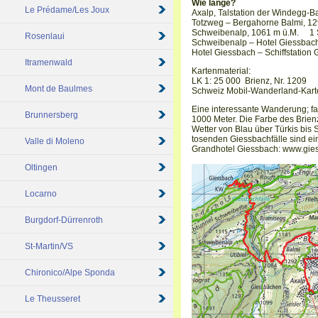
Wie lange?
Le Prédame/Les Joux
Axalp, Talstation der Windegg-
Totzweg – Bergahorne Balmi, 12
Schweibenalp, 1061 m ü.M. 1 S
Rosenlaui
Schweibenalp – Hotel Giessbach
Hotel Giessbach – Schiffstation
Itramenwald
Kartenmaterial:
LK 1: 25 000 Brienz, Nr. 1209
Mont de Baulmes
Schweiz Mobil-Wanderland-Kart
Eine interessante Wanderung; fas
Brunnersberg
1000 Meter. Die Farbe des Brien
Wetter von Blau über Türkis bi
tosenden Giessbachfälle sind ein
Valle di Moleno
Grandhotel Giessbach: www.gie
Oltingen
Locarno
Burgdorf-Dürrenroth
St-Martin/VS
Chironico/Alpe Sponda
Le Theusseret