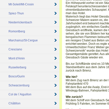
Ein Höhepunkt vorher ist ein St
Mt-Soleil/Mt-Crosin
Felskopf herunterschiessenden W
ohrenbetäubendes Schauspiel. H
man das Hotel.
Spiez-Thun
Malerisch liegt das Hotel Gies
Schweizer Malern waren es, die d
Niederrickenbach
Jahrhundert erst bekannt macht
zugänglich, ein einfaches Gasth
Giessbach eröffnete, kamen die G
Romontberg
sehen, die sie von Bildern her k
bengalischen Flammen beleuchte
Marchairuz/St-Cergue
ein riesiges Chalet aus Beton un
errichtet werden. Doch es regte 
Umweltschützer Franz Weber ge
Cresciano
Schweizervolk“ wurde das Hotel g
Gesamtgemälde gerettet. Aus all
Giessbach Gäste wieder ein.
Mont d'Amin
Bis zur Schifflände sind es 10 M
Standseilbahn aus dem Jahre 187
Ruswilerberg
zurück nach Brienz.
Bosco/Gurin
Wie hin?
Mit dem Zug nach Brienz an der L
Fahrplanfeld 470
Schwarzenburg
Mit dem Bus auf die Axalp, End-H
Windegg-Bahnen, Fahrplanfeld 
Col de l`Aiguillon
Wie zurück?
Mit dem Schiff von Giessbach-Se
Châtillon
Frühling 5 Fahrten, im Sommer 6