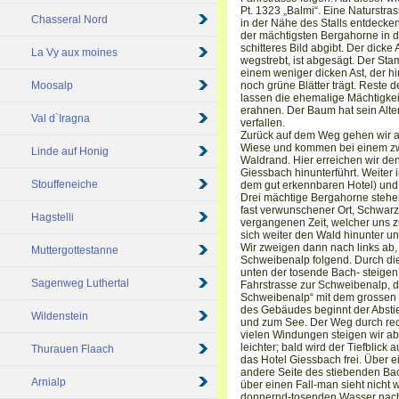
Pt. 1323 „Balmi“. Eine Naturstra
Chasseral Nord
in der Nähe des Stalls entdecke
der mächtigsten Bergahorne in d
schitteres Bild abgibt. Der dick
La Vy aux moines
wegstrebt, ist abgesägt. Der St
einem weniger dicken Ast, der hi
Moosalp
noch grüne Blätter trägt. Reste
lassen die ehemalige Mächtigke
erahnen. Der Baum hat sein Alter
Val d`Iragna
verfallen.
Zurück auf dem Weg gehen wir a
Wiese und kommen bei einem zw
Linde auf Honig
Waldrand. Hier erreichen wir d
Giessbach hinunterführt. Weiter 
Stouffeneiche
dem gut erkennbaren Hotel) und
Drei mächtige Bergahorne steh
fast verwunschener Ort, Schwarz
Hagstelli
vergangenen Zeit, welcher uns z
sich weiter den Wald hinunter un
Wir zweigen dann nach links a
Muttergottestanne
Schweibenalp folgend. Durch di
unten der tosende Bach- steigen
Sagenweg Luthertal
Fahrstrasse zur Schweibenalp, d
Schweibenalp“ mit dem grossen 
des Gebäudes beginnt der Absti
Wildenstein
und zum See. Der Weg durch recht
vielen Windungen steigen wir a
leichter; bald wird der Tiefblick
Thurauen Flaach
das Hotel Giessbach frei. Über e
andere Seite des stiebenden Ba
Arnialp
über einen Fall-man sieht nicht 
donnernd-tosenden Wasser nach