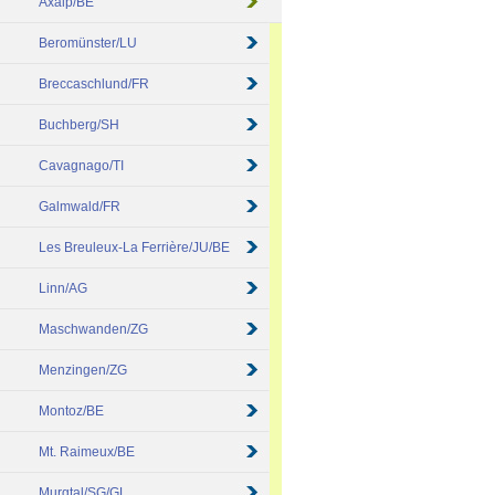
Axalp/BE
Beromünster/LU
Breccaschlund/FR
Buchberg/SH
Cavagnago/TI
Galmwald/FR
Les Breuleux-La Ferrière/JU/BE
Linn/AG
Maschwanden/ZG
Menzingen/ZG
Montoz/BE
Mt. Raimeux/BE
Murgtal/SG/GL