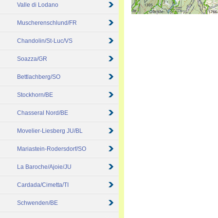
Valle di Lodano
Muscherenschlund/FR
Chandolin/St-Luc/VS
Soazza/GR
Bettlachberg/SO
Stockhorn/BE
Chasseral Nord/BE
Movelier-Liesberg JU/BL
Mariastein-Rodersdorf/SO
La Baroche/Ajoie/JU
Cardada/Cimetta/TI
Schwenden/BE