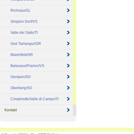
Richisau/GL
Simplon Dorf/VS
Valle del Salto/TI
God Tamangur/GR
Maienfeld/GR
Balavaux/Prarion/VS
Gempen/SO
Oberberg/SO
Cimalmotto/Valle di Campo/TI
Kontakt