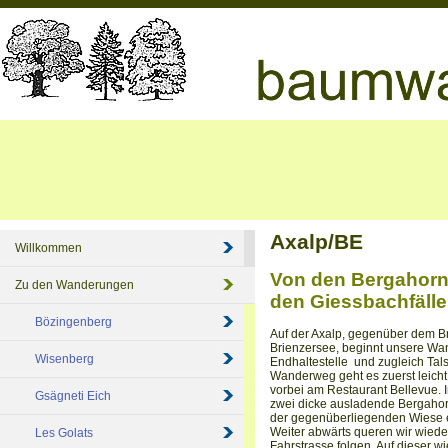
Axalp/BE
Willkommen
Von den Bergahorne
Zu den Wanderungen
den Giessbachfäll
Bözingenberg
Auf der Axalp, gegenüber dem B
Brienzersee, beginnt unsere Wa
Wisenberg
Endhaltestelle und zugleich Ta
Wanderweg geht es zuerst leicht
vorbei am Restaurant Bellevue. I
Gsägneti Eich
zwei dicke ausladende Bergahor
der gegenüberliegenden Wiese 
Weiter abwärts queren wir wied
Les Golats
Fahrstrasse folgen. Auf dieser wi