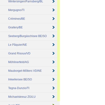
Wintersingen/Farnsberg/BL
Mergugno/TI
Crémines/BE
Graitery/BE
Seeberg/Burgäschisee BE/SO
Le Pâquier/NE
Grand Risoux/VD
Möhlinerfeld/AG
Mauborget-Môtiers VD/NE
Inkwilersee BE/SO
Tegna-Dunzio/TI
Michaelskreuz ZG/LU