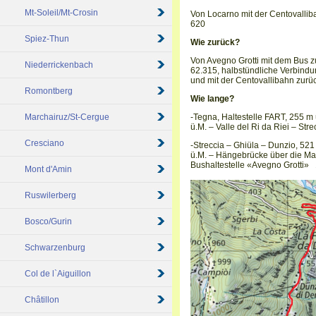
Mt-Soleil/Mt-Crosin
Von Locarno mit der Centovalli
620
Spiez-Thun
Wie zurück?
Von Avegno Grotti mit dem Bus z
Niederrickenbach
62.315, halbstündliche Verbindu
und mit der Centovallibahn zurü
Romontberg
Wie lange?
Marchairuz/St-Cergue
-Tegna, Haltestelle FART, 255 m
ü.M. – Valle del Ri da Riei – Str
Cresciano
-Streccia – Ghiüla – Dunzio, 52
ü.M. – Hängebrücke über die Mag
Bushaltestelle «Avegno Grotti» 
Mont d'Amin
Ruswilerberg
Bosco/Gurin
Schwarzenburg
Col de l`Aiguillon
Châtillon