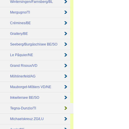
Wintersingen/Farnsberg/BL
Mergugno/TI
Crémines/BE
Graitery/BE
Seeberg/Burgäschisee BE/SO
Le Pâquier/NE
Grand Risoux/VD
Möhlinerfeld/AG
Mauborget-Môtiers VD/NE
Inkwilersee BE/SO
Tegna-Dunzio/TI
Michaelskreuz ZG/LU