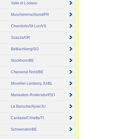
Valle di Lodano
Muscherenschlund/FR
Chandolin/St-Luc/VS
Soazza/GR
Bettlachberg/SO
Stockhorn/BE
Chasseral Nord/BE
Movelier-Liesberg JU/BL
Mariastein-Rodersdorf/SO
La Baroche/Ajoie/JU
Cardada/Cimetta/TI
Schwenden/BE