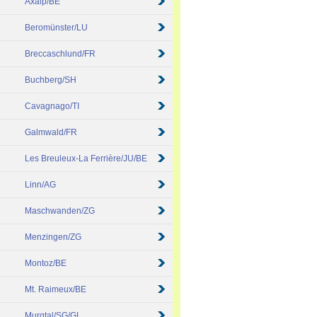
Axalp/BE
Beromünster/LU
Breccaschlund/FR
Buchberg/SH
Cavagnago/TI
Galmwald/FR
Les Breuleux-La Ferrière/JU/BE
Linn/AG
Maschwanden/ZG
Menzingen/ZG
Montoz/BE
Mt. Raimeux/BE
Murgtal/SG/GL