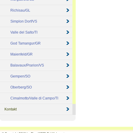
Richisau/GL
Simplon Dorf/VS
Valle del Salto/TI
God Tamangur/GR
Maienfeld/GR
Balavaux/Prarion/VS
Gempen/SO
Oberberg/SO
Cimalmotto/Valle di Campo/TI
Kontakt