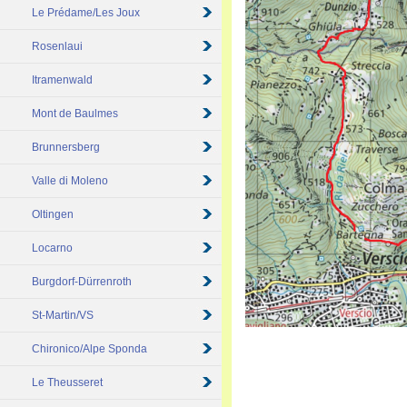
Le Prédame/Les Joux
Rosenlaui
Itramenwald
Mont de Baulmes
Brunnersberg
Valle di Moleno
Oltingen
Locarno
Burgdorf-Dürrenroth
St-Martin/VS
Chironico/Alpe Sponda
Le Theusseret