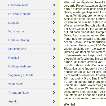
Wechsel der Vegetation beim Eintr
Chasseral Nord
verdorrte Riesenkastanien steh
darauf aufmerksam, dass ganz in
Selve, wieder gepflegt wird. Ein 
La Vy aux moines
hinein. Wir überqueren eine kun
Steinstufen oder -platten führt v
Kastanien bis zum höchsten Punk
Moosalp
Wasserscheide überschreitend ge
der Selve Ghiüla treffen wir am
Val d`Iragna
er führt hoch hinauf über Campio
Selve. Rechts neben einem Gebäu
hoher riesiger schwarz angebran
Linde auf Honig
sehen. Das muss ein eindrückli
doch einen Umfang von 9.50 Met
wieder absteigt, steht die zweite
Stouffeneiche
Umfang von über sieben Metern, 
«Riesenkastanie» tragen darf. 
Hagstelli
dieser Art im Tessin und Misox, 
haben. Mit einem Umfang von 7.
bis 500 Jahren ist der Baum ein 
Muttergottestanne
Riesenkastanie finden wir etwa 5
gepflegten Selve. Sie ist total 
Sagenweg Luthertal
nicht sofort zu erkennen. Im Weil
Dörrhaus, ein «Gra». Eine Info-T
10 Jahren erfolgte Restauration
Wildenstein
Forcola di Dunzio, wo der Weg n
der Teerstrasse. Wir wollen aber
zweigen wir hier rechts ab. Am Sc
Thurauen Flaach
hinunter in die Ebene und zum Fl
weiter vorne an der Hauptstrasse 
Arnialp
Wie hin?