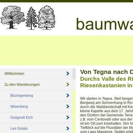
Von Tegna nach D
Willkommen
Durchs Valle des Ri
Riesenkastanien in
Zu den Wanderungen
Bözingenberg
Wir starten in Tegna. Steil bergan
Bergweg am Sonnenhang in Richtu
Wisenberg
durch die Waldlandschaft mit Ka
kleine Kapelle aus dem 17. Jah
den Dörfern der Gemeinde Terre d
Gsägneti Eich
z.B. vom Centovalli oder aus de
ist ein Ort zum Innehalten. Von 
Tiefblick auf die Flusstäler der
Les Golats
zum Lago Maggiore. Später erle