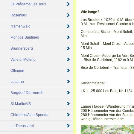
Le Prédame/Les Joux
Wie lange?
Rosenlaui
Les Breuleux, 1020 m ü.M. über
ü.M. zum Restaurant Combe à l
Itramenwald
Combe à la Biche – Mont Soleil,
Min.
Mont de Baulmes
Mont Soleil – Mont Crosin, Aube
15 Min.
Brunnersberg
Mont Crosin, Auberge Le Vert-Bo
Valle di Moleno
– Bise de Cortébert, 1162 m ü.M
Bise de Cortébert – Tramelan, 
Oltingen
Locarno
Kartenmaterial :
LK 1 : 25 000 Les Bois, Nr. 1124
Burgdorf-Dürrenroth
St-Martin/VS
Lange (Tages-) Wanderung mit in
200 Höhenmeter von der Combe à
Chironico/Alpe Sponda
280 Höhenmeter von der Bise de
wenig Höhenunterschiede.
Le Theusseret