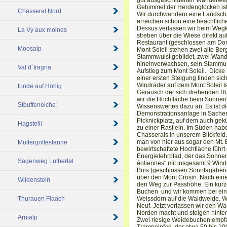
gut ausgeschilderten Wanderwe
Gebimmel der Herdenglocken ist 
Chasseral Nord
Wir durchwandern eine Landschaf
erreichen schon eine beachtlich
Dessus verlassen wir beim Weg
La Vy aux moines
streben über die Wiese direkt au
Restaurant (geschlossen am Don
Moosalp
Mont Soleil stehen zwei alte Ber
Stammwulst gebildet, zwei Wand
hineinverwachsen, sein Stammumfa
Val d`Iragna
Aufstieg zum Mont Soleil. Dicke
einer ersten Steigung finden sic
Windräder auf dem Mont Soleil ta
Linde auf Honig
Geräusch der sich drehenden Ro
wir die Hochfläche beim Sonnenkr
Stouffeneiche
Wissenswertes dazu an. Es ist d
Demonstrationsanlage in Sachen 
Picknickplatz, auf dem auch gekü
Hagstelli
zu einer Rast ein. Im Süden hab
Chasserals in unserem Blickfeld.
man von hier aus sogar den Mt. 
Muttergottestanne
bewirtschaftete Hochfläche führt
Energielehrpfad, der das Sonnen
Sagenweg Luthertal
éoliennes“ mit insgesamt 9 Windr
Bois (geschlossen Sonntagaben
über den Mont Crosin. Nach eine
Wildenstein
den Weg zur Passhöhe. Ein kurze
Buchen und wir kommen bei ei
Thurauen Flaach
Weissdorn auf die Waldweide. Wi
Neuf. Jetzt verlassen wir den W
Norden macht und steigen hinte
Arnialp
Zwei riesige Weidebuchen empfa