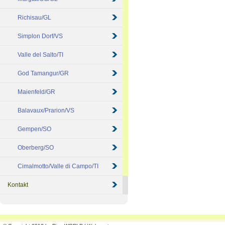
Richisau/GL
Simplon Dorf/VS
Valle del Salto/TI
God Tamangur/GR
Maienfeld/GR
Balavaux/Prarion/VS
Gempen/SO
Oberberg/SO
Cimalmotto/Valle di Campo/TI
Kontakt