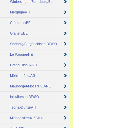
Wintersingen/Farnsberg/BL
Mergugno/TI
Crémines/BE
Graitery/BE
Seeberg/Burgäschisee BE/SO
Le Pâquier/NE
Grand Risoux/VD
Möhlinerfeld/AG
Mauborget-Môtiers VD/NE
Inkwilersee BE/SO
Tegna-Dunzio/TI
Michaelskreuz ZG/LU