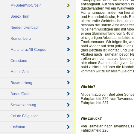
Trampelpfad, der etwa 50 bis 10
entlangläuft. Auf den nächsten z
Mt-Soleil/Mt-Crosin
durchwandern wir ein Waldweide
Fichtengruppen finden wir hier 
Spiez-Thun
und Holunderbüsche, Hunds-Ro
allem uralte Weidebuchen, unte
deshalb die untern Äste abgefre
Niederrickenbach
mit einem wulstigen und mit Mo
einem Stammumfang von 5.40 m 
einzigartigen Arboretums bildet
Romontberg
Trockenmauer. Wir folgen ihr, we
bald wieder auf dem (offiziellen
Marchairuz/St-Cergue
(das Beizlein ist Montag und Die
Abstieg nach Tramelan bevor. N
treffen wir nochmals auf beeindru
Cresciano
hier einen Stammumfang von fast
bald zurück und über die Norda
kommen wir zu unserem Zielort 
Mont d'Amin
Ruswilerberg
Wie hin?
Bosco/Gurin
Mit dem Zug von Biel über Son
Fahrplanfeld 226, von Tavannes
Fahrplanfeld 237
Schwarzenburg
Col de l`Aiguillon
Wie zurück?
Von Tramelan nach Tavannes, Fah
Châtillon
Fahrplanfeld 226