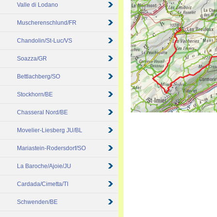
Valle di Lodano
Muscherenschlund/FR
Chandolin/St-Luc/VS
Soazza/GR
Bettlachberg/SO
Stockhorn/BE
Chasseral Nord/BE
Movelier-Liesberg JU/BL
Mariastein-Rodersdorf/SO
La Baroche/Ajoie/JU
Cardada/Cimetta/TI
Schwenden/BE