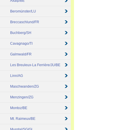
Axalp/BE
Beromünster/LU
Breccaschlund/FR
Buchberg/SH
Cavagnago/TI
Galmwald/FR
Les Breuleux-La Ferrière/JU/BE
Linn/AG
Maschwanden/ZG
Menzingen/ZG
Montoz/BE
Mt. Raimeux/BE
Murgtal/SG/GL